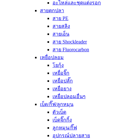
อะไหล่และชุดแต่งรอก
สายตกปลา
สาย PE
สายสลิง
สายเอ็น
สาย Shockleader
สาย Fluorocarbon
เหยื่อปลอม
โยกุ้ง
เหยื่อจิ๊ก
เหยื่อปลั๊ก
เหยื่อยาง
เหยื่อปลอมอื่นๆ
เบ็ด/กิ๊ฟ/ลูกหมุน
ตัวเบ็ด
เบ็ดจิ๊กกิ้ง
ลูกหมุน/กิ๊ฟ
อุปกรณ์ปลายสาย