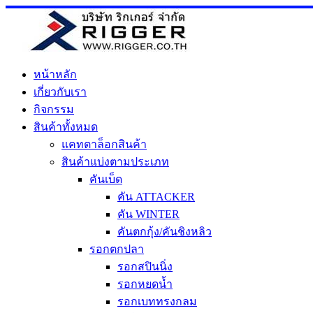
Skip
to
content
หน้าหลัก
เกี่ยวกับเรา
กิจกรรม
สินค้าทั้งหมด
แคทตาล็อกสินค้า
สินค้าแบ่งตามประเภท
คันเบ็ด
คัน ATTACKER
คัน WINTER
คันตกกุ้ง/คันชิงหลิว
รอกตกปลา
รอกสปินนิ่ง
รอกหยดน้ำ
รอกเบททรงกลม