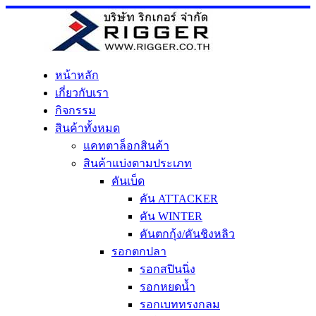
Skip
to
content
หน้าหลัก
เกี่ยวกับเรา
กิจกรรม
สินค้าทั้งหมด
แคทตาล็อกสินค้า
สินค้าแบ่งตามประเภท
คันเบ็ด
คัน ATTACKER
คัน WINTER
คันตกกุ้ง/คันชิงหลิว
รอกตกปลา
รอกสปินนิ่ง
รอกหยดน้ำ
รอกเบททรงกลม