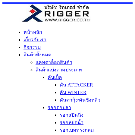
Skip
to
content
หน้าหลัก
เกี่ยวกับเรา
กิจกรรม
สินค้าทั้งหมด
แคทตาล็อกสินค้า
สินค้าแบ่งตามประเภท
คันเบ็ด
คัน ATTACKER
คัน WINTER
คันตกกุ้ง/คันชิงหลิว
รอกตกปลา
รอกสปินนิ่ง
รอกหยดน้ำ
รอกเบททรงกลม