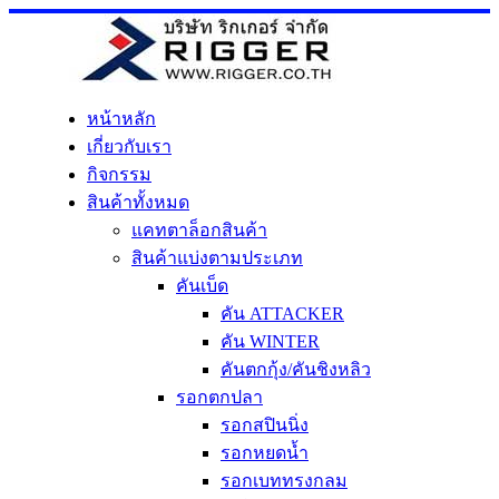
Skip
to
content
หน้าหลัก
เกี่ยวกับเรา
กิจกรรม
สินค้าทั้งหมด
แคทตาล็อกสินค้า
สินค้าแบ่งตามประเภท
คันเบ็ด
คัน ATTACKER
คัน WINTER
คันตกกุ้ง/คันชิงหลิว
รอกตกปลา
รอกสปินนิ่ง
รอกหยดน้ำ
รอกเบททรงกลม