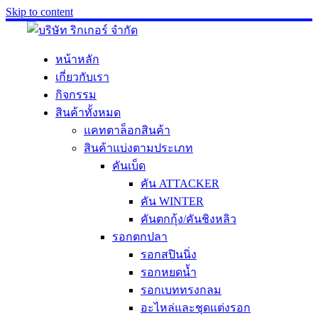
Skip to content
หน้าหลัก
เกี่ยวกับเรา
กิจกรรม
สินค้าทั้งหมด
แคทตาล็อกสินค้า
สินค้าแบ่งตามประเภท
คันเบ็ด
คัน ATTACKER
คัน WINTER
คันตกกุ้ง/คันชิงหลิว
รอกตกปลา
รอกสปินนิ่ง
รอกหยดน้ำ
รอกเบททรงกลม
อะไหล่และชุดแต่งรอก