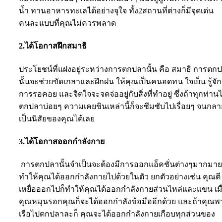
น้ำ ทานอาหารทะเลได้อย่างจุใจ ทั้ง2สถานที่ต่างก็มีจุดเด่น
คนละแบบที่คุณไม่ควรพลาด
2.ได้โอกาสฝึกสมาธิ
ประโยชน์ที่แฝงอยู่ระหว่างการตกปลานั้น คือ สมาธิ การตก
นั้นจะช่วยขัดเกลาและฝึกฝน ให้คุณเป็นคนอดทน ใจเย็น รู้จัก
การรอคอย และจิตใจจะจดจ่ออยู่กับสิ่งที่ทำอยู่ ซึ่งถ้าทุกท่าน
ตกปลาบ่อยๆ ความเคยชินเหล่านี้ก็จะซึมซับไปเรื่อยๆ จนกลา
เป็นนิสัยของคุณได้เลย
3.ได้โอกาสออกกำลังกาย
การตกปลานั้นจำเป็นจะต้องมีการออกแอ็คชั่นต่างๆมากมาย 
ทำให้คุณได้ออกกำลังกายไปด้วยในตัว ยกตัวอย่างเช่น คุณตี
เหยื่อออกไปก็ทำให้คุณได้ออกกำลังกายส่วนไหล่และแขน เมื
คุณหมุนรอกคุณก็จะได้ออกกำลังข้อมืออีกด้วย และถ้าคุณพ
เรือไปตกปลาละก็ คุณจะได้ออกกำลังกายเกือบทุกส่วนของ