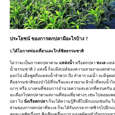
ประโยชน์
ของการตกปลามีอะไรบ้าง ?
1.ได้โอกาสท่องเที่ยวและใกล้ชิดธรรมชาติ
ไม่ว่าจะเป็นการตกปลาตาม
แหล่งน้ำ
หรือตกปลา
ทะเล
แหล่
น้ำธรรมชาติ 2 แห่งนี้ ก็จะมีสเน่ห์ของความสวยงามแตกต่าง
ออกไป เมื่อพูดถึงแหล่งน้ำจำพวก บึง ลำธาร แม่น้ำ จะมีจุดเด
คือธรรมชาติของป่าไม้ที่ร่มรื่นและสวยงาม ผิวน้ำที่สงบน้ำไ
เบาๆ หรือ บางคนที่ชอบการอำนวยความสะดวกที่ครบครัน 
จะเลือกไปตกปลาตามสถานที่ท่องเที่ยวต่างๆ เช่น ไปลอยแพ
ปลา ไป
นั่งเรือตกปลา
ก็จะได้ความรู้สึกดีไปอีกแบบเช่นกัน ใ
ส่วนของการตกปลาทีทะเล ก็จะได้รับบรรยากาศชิวๆไปอีกแ
ลมทะเลพัดเรื่อยๆ ฟังเสียงคลื่นเบาๆ มองดูผู้คนทำกิจกรรมท