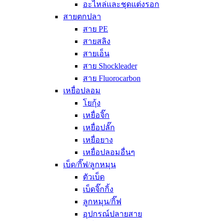
อะไหล่และชุดแต่งรอก
สายตกปลา
สาย PE
สายสลิง
สายเอ็น
สาย Shockleader
สาย Fluorocarbon
เหยื่อปลอม
โยกุ้ง
เหยื่อจิ๊ก
เหยื่อปลั๊ก
เหยื่อยาง
เหยื่อปลอมอื่นๆ
เบ็ด/กิ๊ฟ/ลูกหมุน
ตัวเบ็ด
เบ็ดจิ๊กกิ้ง
ลูกหมุน/กิ๊ฟ
อุปกรณ์ปลายสาย