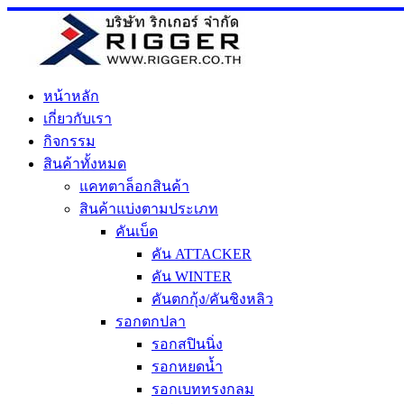
Skip
to
content
หน้าหลัก
เกี่ยวกับเรา
กิจกรรม
สินค้าทั้งหมด
แคทตาล็อกสินค้า
สินค้าแบ่งตามประเภท
คันเบ็ด
คัน ATTACKER
คัน WINTER
คันตกกุ้ง/คันชิงหลิว
รอกตกปลา
รอกสปินนิ่ง
รอกหยดน้ำ
รอกเบททรงกลม