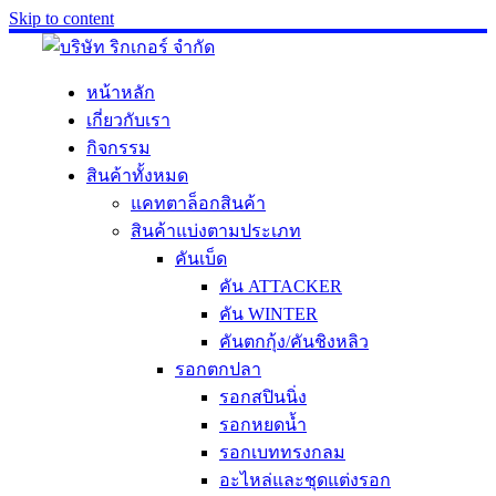
Skip to content
หน้าหลัก
เกี่ยวกับเรา
กิจกรรม
สินค้าทั้งหมด
แคทตาล็อกสินค้า
สินค้าแบ่งตามประเภท
คันเบ็ด
คัน ATTACKER
คัน WINTER
คันตกกุ้ง/คันชิงหลิว
รอกตกปลา
รอกสปินนิ่ง
รอกหยดน้ำ
รอกเบททรงกลม
อะไหล่และชุดแต่งรอก