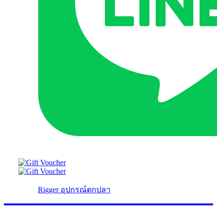
Rigger อุปกรณ์ตกปลา