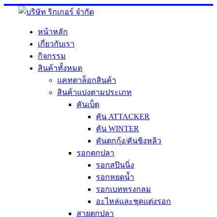
Skip
to
content
หน้าหลัก
เกี่ยวกับเรา
กิจกรรม
สินค้าทั้งหมด
แคทตาล็อกสินค้า
สินค้าแบ่งตามประเภท
คันเบ็ด
คัน ATTACKER
คัน WINTER
คันตกกุ้ง/คันชิงหลิว
รอกตกปลา
รอกสปินนิ่ง
รอกหยดน้ำ
รอกเบททรงกลม
อะไหล่และชุดแต่งรอก
สายตกปลา