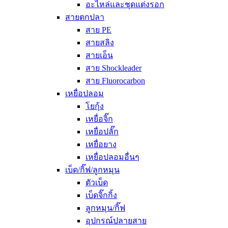
อะไหล่และชุดแต่งรอก
สายตกปลา
สาย PE
สายสลิง
สายเอ็น
สาย Shockleader
สาย Fluorocarbon
เหยื่อปลอม
โยกุ้ง
เหยื่อจิ๊ก
เหยื่อปลั๊ก
เหยื่อยาง
เหยื่อปลอมอื่นๆ
เบ็ด/กิ๊ฟ/ลูกหมุน
ตัวเบ็ด
เบ็ดจิ๊กกิ้ง
ลูกหมุน/กิ๊ฟ
อุปกรณ์ปลายสาย