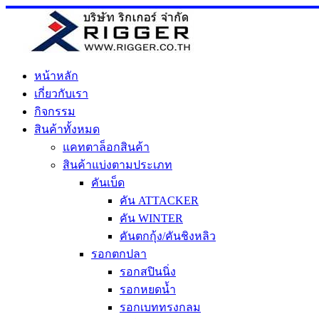
Skip
to
content
หน้าหลัก
เกี่ยวกับเรา
กิจกรรม
สินค้าทั้งหมด
แคทตาล็อกสินค้า
สินค้าแบ่งตามประเภท
คันเบ็ด
คัน ATTACKER
คัน WINTER
คันตกกุ้ง/คันชิงหลิว
รอกตกปลา
รอกสปินนิ่ง
รอกหยดน้ำ
รอกเบททรงกลม