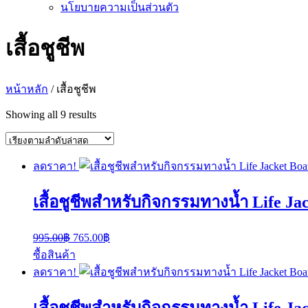
นโยบายความเป็นส่วนตัว
เสื้อชูชีพ
หน้าหลัก
/ เสื้อชูชีพ
Sorted
Showing all 9 results
by
latest
ลดราคา!
เสื้อชูชีพสำหรับกิจกรรมทางน้ำ Life J
Original
Current
995.00
฿
765.00
฿
price
price
ซื้อสินค้า
was:
is:
ลดราคา!
995.00฿.
765.00฿.
เสื้อชูชีพสำหรับกิจกรรมทางน้ำ Life J