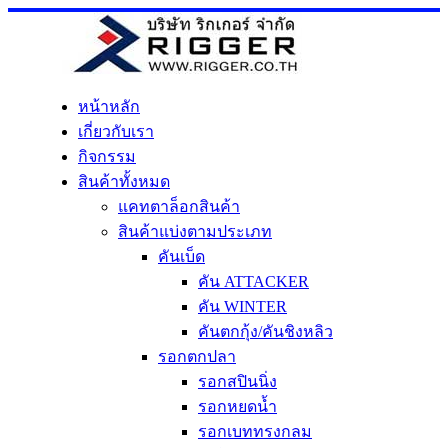
Skip
to
content
หน้าหลัก
เกี่ยวกับเรา
กิจกรรม
สินค้าทั้งหมด
แคทตาล็อกสินค้า
สินค้าแบ่งตามประเภท
คันเบ็ด
คัน ATTACKER
คัน WINTER
คันตกกุ้ง/คันชิงหลิว
รอกตกปลา
รอกสปินนิ่ง
รอกหยดน้ำ
รอกเบททรงกลม