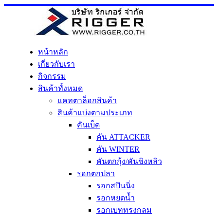
Skip
to
content
หน้าหลัก
เกี่ยวกับเรา
กิจกรรม
สินค้าทั้งหมด
แคทตาล็อกสินค้า
สินค้าแบ่งตามประเภท
คันเบ็ด
คัน ATTACKER
คัน WINTER
คันตกกุ้ง/คันชิงหลิว
รอกตกปลา
รอกสปินนิ่ง
รอกหยดน้ำ
รอกเบททรงกลม