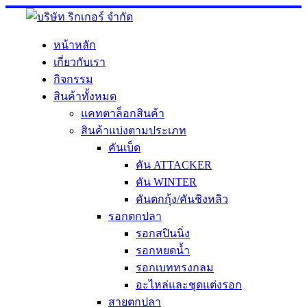
Skip
to
content
หน้าหลัก
เกี่ยวกับเรา
กิจกรรม
สินค้าทั้งหมด
แคทตาล็อกสินค้า
สินค้าแบ่งตามประเภท
คันเบ็ด
คัน ATTACKER
คัน WINTER
คันตกกุ้ง/คันชิงหลิว
รอกตกปลา
รอกสปินนิ่ง
รอกหยดน้ำ
รอกเบททรงกลม
อะไหล่และชุดแต่งรอก
สายตกปลา