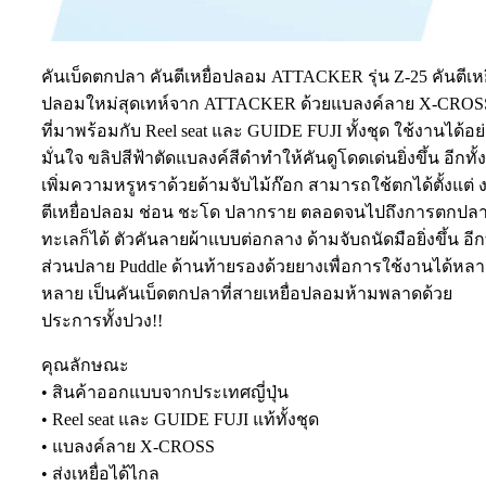
คันเบ็ดตกปลา คันตีเหยื่อปลอม ATTACKER รุ่น Z-25 คันตีเหย
ปลอมใหม่สุดเทห์จาก ATTACKER ด้วยแบลงค์ลาย X-CROS
ที่มาพร้อมกับ Reel seat และ GUIDE FUJI ทั้งชุด ใช้งานได้อย
มั่นใจ ขลิปสีฟ้าตัดแบลงค์สีดำทำให้คันดูโดดเด่นยิ่งขึ้น อีกทั้ง
เพิ่มความหรูหราด้วยด้ามจับไม้ก๊อก สามารถใช้ตกได้ตั้งแต่ 
ตีเหยื่อปลอม ช่อน ชะโด ปลากราย ตลอดจนไปถึงการตกปล
ทะเลก็ได้ ตัวคันลายผ้าแบบต่อกลาง ด้ามจับถนัดมือยิ่งขึ้น อีกท
ส่วนปลาย Puddle ด้านท้ายรองด้วยยางเพื่อการใช้งานได้หล
หลาย เป็นคันเบ็ดตกปลาที่สายเหยื่อปลอมห้ามพลาดด้วย
ประการทั้งปวง!!
คุณลักษณะ
• สินค้าออกแบบจากประเทศญี่ปุ่น
• Reel seat และ GUIDE FUJI แท้ทั้งชุด
• แบลงค์ลาย X-CROSS
• ส่งเหยื่อได้ไกล