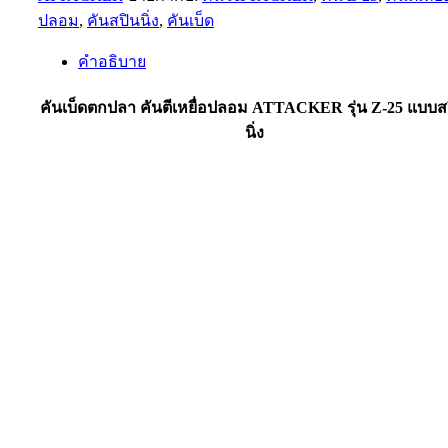
ปลอม
,
คันสปินนิ่ง
,
คันเบ็ด
คำอธิบาย
คันเบ็ดตกปลา คันตีเหยื่อปลอม ATTACKER รุ่น Z-25 แบบส
นิ่ง