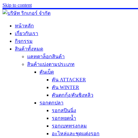
Skip to content
หน้าหลัก
เกี่ยวกับเรา
กิจกรรม
สินค้าทั้งหมด
แคทตาล็อกสินค้า
สินค้าแบ่งตามประเภท
คันเบ็ด
คัน ATTACKER
คัน WINTER
คันตกกุ้ง/คันชิงหลิว
รอกตกปลา
รอกสปินนิ่ง
รอกหยดน้ำ
รอกเบททรงกลม
อะไหล่และชุดแต่งรอก