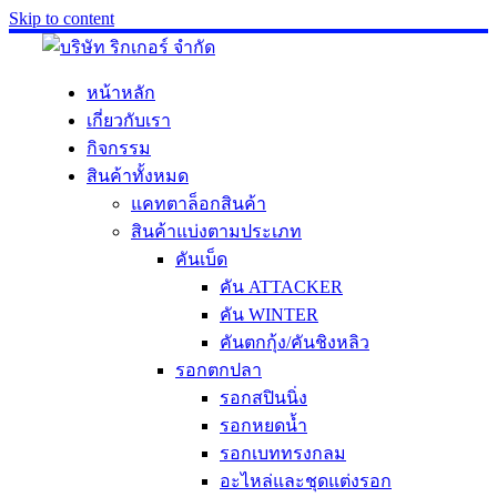
Skip to content
หน้าหลัก
เกี่ยวกับเรา
กิจกรรม
สินค้าทั้งหมด
แคทตาล็อกสินค้า
สินค้าแบ่งตามประเภท
คันเบ็ด
คัน ATTACKER
คัน WINTER
คันตกกุ้ง/คันชิงหลิว
รอกตกปลา
รอกสปินนิ่ง
รอกหยดน้ำ
รอกเบททรงกลม
อะไหล่และชุดแต่งรอก