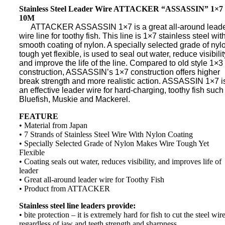
Stainless Steel Leader Wire ATTACKER “ASSASSIN” 1×7
10M
ATTACKER ASSASSIN 1×7 is a great all-around lead
wire line for toothy fish. This line is 1×7 stainless steel wit
smooth coating of nylon. A specially selected grade of nyl
tough yet flexible, is used to seal out water, reduce visibilit
and improve the life of the line. Compared to old style 1×3
construction, ASSASSIN’s 1×7 construction offers higher
break strength and more realistic action. ASSASSIN 1×7 i
an effective leader wire for hard-charging, toothy fish such
Bluefish, Muskie and Mackerel.
FEATURE
• Material from Japan
• 7 Strands of Stainless Steel Wire With Nylon Coating
• Specially Selected Grade of Nylon Makes Wire Tough Yet
Flexible
• Coating seals out water, reduces visibility, and improves life of
leader
• Great all-around leader wire for Toothy Fish
• Product from ATTACKER
Stainless steel line leaders provide:
• bite protection – it is extremely hard for fish to cut the steel wire
regardless of jaw and teeth strength and sharpness,