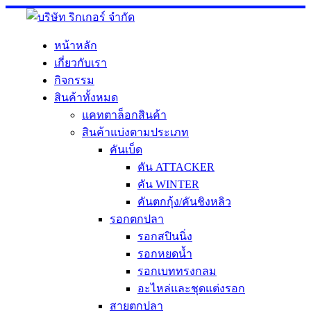
Skip
to
content
หน้าหลัก
เกี่ยวกับเรา
กิจกรรม
สินค้าทั้งหมด
แคทตาล็อกสินค้า
สินค้าแบ่งตามประเภท
คันเบ็ด
คัน ATTACKER
คัน WINTER
คันตกกุ้ง/คันชิงหลิว
รอกตกปลา
รอกสปินนิ่ง
รอกหยดน้ำ
รอกเบททรงกลม
อะไหล่และชุดแต่งรอก
สายตกปลา