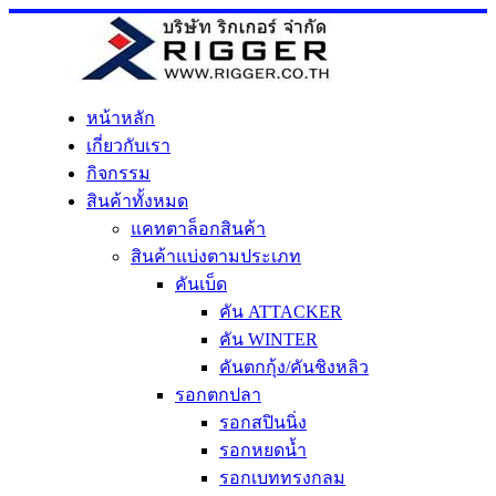
Skip
to
content
หน้าหลัก
เกี่ยวกับเรา
กิจกรรม
สินค้าทั้งหมด
แคทตาล็อกสินค้า
สินค้าแบ่งตามประเภท
คันเบ็ด
คัน ATTACKER
คัน WINTER
คันตกกุ้ง/คันชิงหลิว
รอกตกปลา
รอกสปินนิ่ง
รอกหยดน้ำ
รอกเบททรงกลม