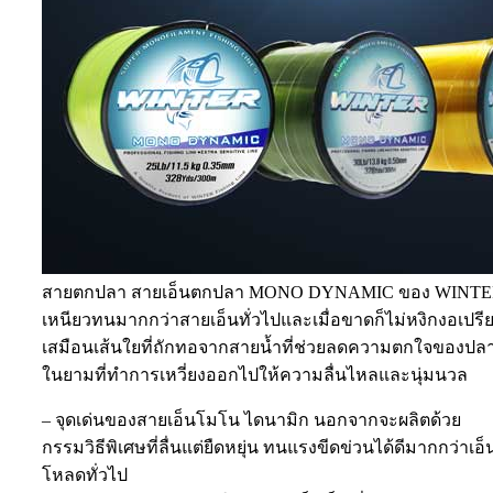
สายตกปลา สายเอ็นตกปลา MONO DYNAMIC ของ WINT
เหนียวทนมากกว่าสายเอ็นทั่วไปและเมื่อขาดก็ไม่หงิกงอเปรี
เสมือนเส้นใยที่ถักทอจากสายน้ำที่ช่วยลดความตกใจของปล
ในยามที่ทำการเหวี่ยงออกไปให้ความลื่นไหลและนุ่มนวล
– จุดเด่นของสายเอ็นโมโน ไดนามิก นอกจากจะผลิตด้วย
กรรมวิธีพิเศษที่ลื่นแต่ยืดหยุ่น ทนแรงขีดข่วนได้ดีมากกว่าเอ็
โหลดทั่วไป