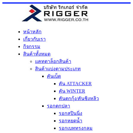
Skip
to
content
หน้าหลัก
เกี่ยวกับเรา
กิจกรรม
สินค้าทั้งหมด
แคทตาล็อกสินค้า
สินค้าแบ่งตามประเภท
คันเบ็ด
คัน ATTACKER
คัน WINTER
คันตกกุ้ง/คันชิงหลิว
รอกตกปลา
รอกสปินนิ่ง
รอกหยดน้ำ
รอกเบททรงกลม