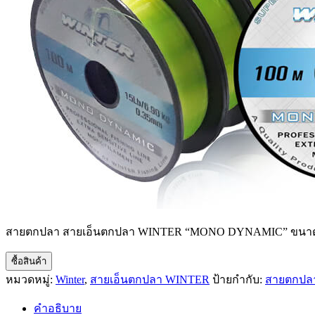
สายตกปลา สายเอ็นตกปลา WINTER “MONO DYNAMIC” ขนาด 8lb
ซื้อสินค้า
หมวดหมู่:
Winter
,
สายเอ็นตกปลา WINTER
ป้ายกำกับ:
สายตกปล
คำอธิบาย