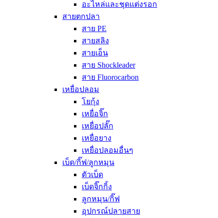
อะไหล่และชุดแต่งรอก
สายตกปลา
สาย PE
สายสลิง
สายเอ็น
สาย Shockleader
สาย Fluorocarbon
เหยื่อปลอม
โยกุ้ง
เหยื่อจิ๊ก
เหยื่อปลั๊ก
เหยื่อยาง
เหยื่อปลอมอื่นๆ
เบ็ด/กิ๊ฟ/ลูกหมุน
ตัวเบ็ด
เบ็ดจิ๊กกิ้ง
ลูกหมุน/กิ๊ฟ
อุปกรณ์ปลายสาย