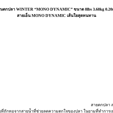
็นตกปลา WINTER “MONO DYNAMIC” ขนาด 8lbs 3.68kg 0.20m
สายเอ็น MONO DYNAMIC เส้นใยสุดทนทาน
สายตกปลา 
้นใยที่ถักทอจากสายน้ำที่ช่วยลดความตกใจของปลา ในยามที่ทำการเ