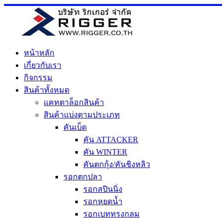
Skip
to
content
หน้าหลัก
เกี่ยวกับเรา
กิจกรรม
สินค้าทั้งหมด
แคทตาล็อกสินค้า
สินค้าแบ่งตามประเภท
คันเบ็ด
คัน ATTACKER
คัน WINTER
คันตกกุ้ง/คันชิงหลิว
รอกตกปลา
รอกสปินนิ่ง
รอกหยดน้ำ
รอกเบททรงกลม