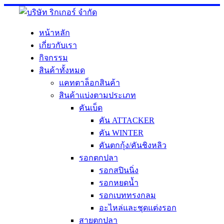
Skip
to
content
หน้าหลัก
เกี่ยวกับเรา
กิจกรรม
สินค้าทั้งหมด
แคทตาล็อกสินค้า
สินค้าแบ่งตามประเภท
คันเบ็ด
คัน ATTACKER
คัน WINTER
คันตกกุ้ง/คันชิงหลิว
รอกตกปลา
รอกสปินนิ่ง
รอกหยดน้ำ
รอกเบททรงกลม
อะไหล่และชุดแต่งรอก
สายตกปลา