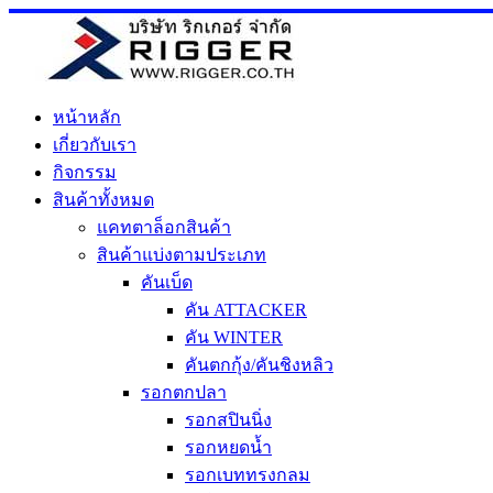
Skip
to
content
หน้าหลัก
เกี่ยวกับเรา
กิจกรรม
สินค้าทั้งหมด
แคทตาล็อกสินค้า
สินค้าแบ่งตามประเภท
คันเบ็ด
คัน ATTACKER
คัน WINTER
คันตกกุ้ง/คันชิงหลิว
รอกตกปลา
รอกสปินนิ่ง
รอกหยดน้ำ
รอกเบททรงกลม