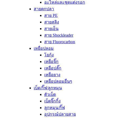
อะไหล่และชุดแต่งรอก
สายตกปลา
สาย PE
สายสลิง
สายเอ็น
สาย Shockleader
สาย Fluorocarbon
เหยื่อปลอม
โยกุ้ง
เหยื่อจิ๊ก
เหยื่อปลั๊ก
เหยื่อยาง
เหยื่อปลอมอื่นๆ
เบ็ด/กิ๊ฟ/ลูกหมุน
ตัวเบ็ด
เบ็ดจิ๊กกิ้ง
ลูกหมุน/กิ๊ฟ
อุปกรณ์ปลายสาย