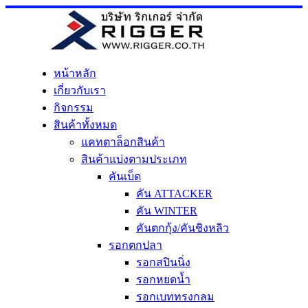
Skip
to
content
หน้าหลัก
เกี่ยวกับเรา
กิจกรรม
สินค้าทั้งหมด
แคทตาล็อกสินค้า
สินค้าแบ่งตามประเภท
คันเบ็ด
คัน ATTACKER
คัน WINTER
คันตกกุ้ง/คันชิงหลิว
รอกตกปลา
รอกสปินนิ่ง
รอกหยดน้ำ
รอกเบททรงกลม