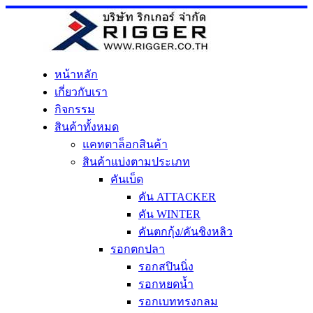
Skip
to
content
หน้าหลัก
เกี่ยวกับเรา
กิจกรรม
สินค้าทั้งหมด
แคทตาล็อกสินค้า
สินค้าแบ่งตามประเภท
คันเบ็ด
คัน ATTACKER
คัน WINTER
คันตกกุ้ง/คันชิงหลิว
รอกตกปลา
รอกสปินนิ่ง
รอกหยดน้ำ
รอกเบททรงกลม