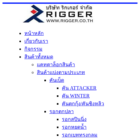
Skip
to
content
หน้าหลัก
เกี่ยวกับเรา
กิจกรรม
สินค้าทั้งหมด
แคทตาล็อกสินค้า
สินค้าแบ่งตามประเภท
คันเบ็ด
คัน ATTACKER
คัน WINTER
คันตกกุ้ง/คันชิงหลิว
รอกตกปลา
รอกสปินนิ่ง
รอกหยดน้ำ
รอกเบททรงกลม