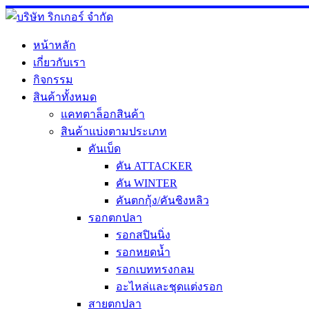
Skip
to
content
หน้าหลัก
เกี่ยวกับเรา
กิจกรรม
สินค้าทั้งหมด
แคทตาล็อกสินค้า
สินค้าแบ่งตามประเภท
คันเบ็ด
คัน ATTACKER
คัน WINTER
คันตกกุ้ง/คันชิงหลิว
รอกตกปลา
รอกสปินนิ่ง
รอกหยดน้ำ
รอกเบททรงกลม
อะไหล่และชุดแต่งรอก
สายตกปลา