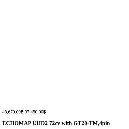
Original
Current
48,670.00
฿
37,450.00
฿
price
price
was:
is:
ECHOMAP UHD2 72cv with GT20-TM,4pin
48,670.00฿.
37,450.00฿.