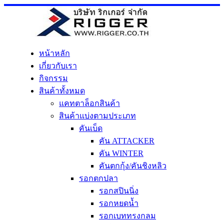
Skip
to
content
หน้าหลัก
เกี่ยวกับเรา
กิจกรรม
สินค้าทั้งหมด
แคทตาล็อกสินค้า
สินค้าแบ่งตามประเภท
คันเบ็ด
คัน ATTACKER
คัน WINTER
คันตกกุ้ง/คันชิงหลิว
รอกตกปลา
รอกสปินนิ่ง
รอกหยดน้ำ
รอกเบททรงกลม